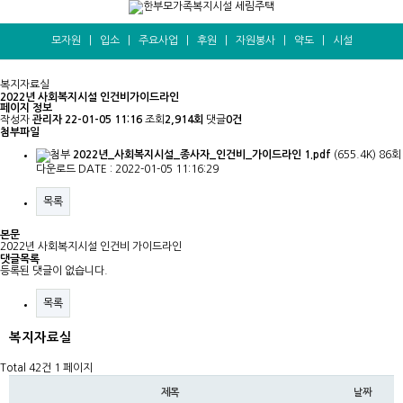
모자원
|
입소
|
주요사업
|
후원
|
자원봉사
|
약도
|
시설
복지자료실
2022년 사회복지시설 인건비가이드라인
페이지 정보
작성자
관리자
22-01-05 11:16
조회
2,914회
댓글
0건
첨부파일
2022년_사회복지시설_종사자_인건비_가이드라인 1.pdf
(655.4K)
86회
다운로드
DATE : 2022-01-05 11:16:29
목록
본문
2022년 사회복지시설 인건비 가이드라인
댓글목록
등록된 댓글이 없습니다.
목록
복지자료실
Total 42건
1 페이지
제목
날짜