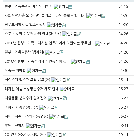
한부모가족복지서비스 안내책자
04-19
사회취약계층 요금감면, 복지로 온라인 통합 신청 개시
04-26
한부모생활시설 입소신청서
04-26
스포츠 강좌 이용권 사업 안내(매년초)
04-26
2018년 한부모가족복지시설 입주자에게 지원되는 항목별…
04-26
한부모가족지원법(법제처)
04-26
2018년 한부모가족선정기준 변동사항 정리
04-26
식중독 예방법
04-30
세림주택 입주자 모집 공고(안)
06-11
폐가전 제품 무상방문수거 제도 안내
06-27
재활용품 분리수거 길라잡이
06-27
소화기 사용법(동영상)
06-27
심폐소생술 따라하기(동영상)
06-27
후원금신청서
08-31
2018년 아동수당 사업 안내
09-11