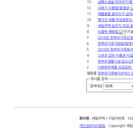
13
심폐소생술 따라하기(동
12
소화기 사용법(동영상)
11
재활용품 분리수거 길
10
폐가전 제품 무상방문수
9
세림주택 입주자 모집 공
8
식중독 예방법
7
2018년 한부모가족선
6
한부모가족지원법(법제
5
2018년 한부모가족복
4
스포츠 강좌 이용권 사업
3
한부모생활시설 입소신
2
사회취약계층 요금감면,
열람중
한부모가족복지서비스 
게시물 검색
검색대상
회사명 :
세림주택 / 사업자번호 : 126-
개인정보처리방침
.. Copyright 세림