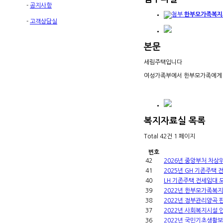
-
공지사항
한부모가족복지
-
고객상담실
본문
세림주택입니다
여성가족부에서 한부모가족에게 
복지자료실
목록
Total 42건
1 페이지
번호
42
2026년 중앙부처 차상
41
2025년 GH 기존주택
40
LH 기존주택 전세임대 
39
2022년 한부모가족복
38
2022년 정부관리양곡
37
2022년 사회복지시설
36
2022년 국민기초생활