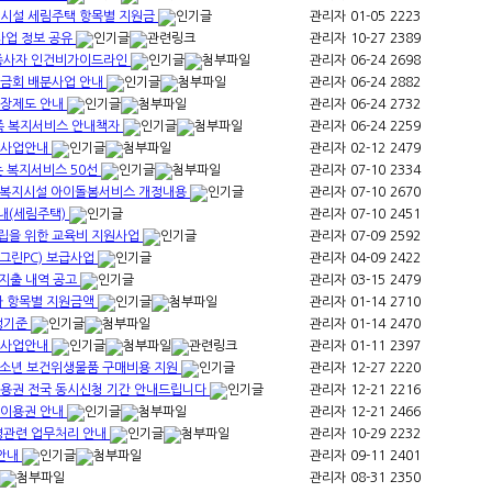
지시설 세림주택 항목별 지원금
관리자
01-05
2223
업 정보 공유
관리자
10-27
2389
 종사자 인건비가이드라인
관리자
06-24
2698
모금회 배분사업 안내
관리자
06-24
2882
보장제도 안내
관리자
06-24
2732
가족 복지서비스 안내책자
관리자
06-24
2259
원사업안내
관리자
02-12
2479
는 복지서비스 50선
관리자
07-10
2334
가족복지시설 아이돌봄서비스 개정내용
관리자
07-10
2670
내(세림주택)
관리자
07-10
2451
립을 위한 교육비 지원사업
관리자
07-09
2592
 그린PC) 보급사업
관리자
04-09
2422
·지출 내역 공고
관리자
03-15
2479
자 항목별 지원금액
관리자
01-14
2710
선정기준
관리자
01-14
2470
원사업안내
관리자
01-11
2397
성청소년 보건위생물품 구매비용 지원
관리자
12-27
2220
이용권 전국 동시신청 기간 안내드립니다
관리자
12-21
2216
스이용권 안내
관리자
12-21
2466
영관련 업무처리 안내
관리자
10-29
2232
 안내
관리자
09-11
2401
관리자
08-31
2350