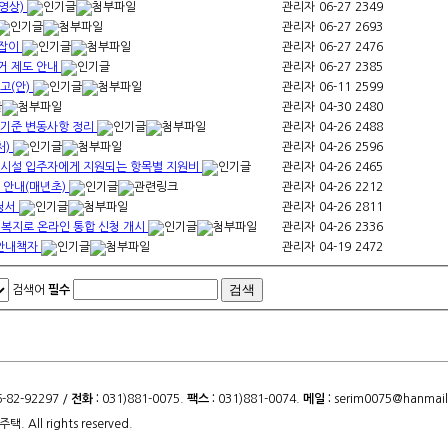
영상)
관리자
06-27
2349
관리자
06-27
2693
라잡이
관리자
06-27
2476
거 제도 안내
관리자
06-27
2385
고(안)
관리자
06-11
2599
관리자
04-30
2480
정기준 변동사항 정리
관리자
04-26
2488
처)
관리자
04-26
2596
지시설 입주자에게 지원되는 항목별 지원비
관리자
04-26
2465
 안내(매년초)
관리자
04-26
2212
청서
관리자
04-26
2811
 복지로 온라인 통합 신청 개시
관리자
04-26
2336
안내책자
관리자
04-19
2472
검색어
필수
82-92297 /
전화 :
031)881-0075.
팩스 :
031)881-0074.
메일 :
serim0075@hanmail
주택. All rights reserved.