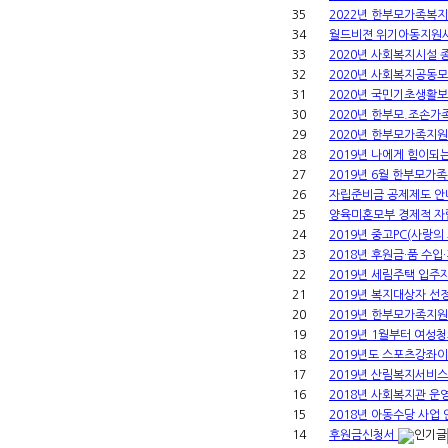
35
2022년 한부모가족복
34
월드비젼 위기아동지원사
33
2020년 사회복지시설
32
2020년 사회복지공동
31
2020년 국민기초생활
30
2020년 한부모.조손
29
2020년 한부모가족지
28
2019년 나에게 힘이되
27
2019년 6월 한부모
26
자립준비금 공제제도 안
25
양육미혼모부 경제적 자
24
2019년 중고PC(사랑의
23
2018년 후원금·품 수입
22
2019년 세림주택 입주
21
2019년 복지대상자 
20
2019년 한부모가족지
19
2019년 1월부터 여
18
2019년도 스포츠강좌
17
2019년 산림복지서비
16
2018년 사회복지관 운
15
2018년 아동수당 사업
14
후원금신청서