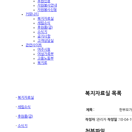
후원신청
자원봉사안내
자원봉사신청
커뮤니티
복지자료실
세림소식
후원품(금)
소식지
공지사항
고객상담실
관련사이트
여주시청
여성가족부
고용노동부
복지로
복지자료실
목록
-
복지자료실
-
세림소식
제목 :
한부모가
-
후원품(금)
작성자 :
관리자
작성일 :
18-04-1
-
소식지
첨부파일