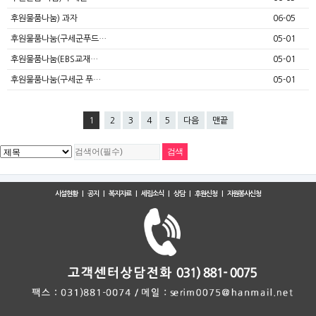
후원물품나눔) 과자
06-05
후원물품나눔(구세군푸드…
05-01
후원물품나눔(EBS교재…
05-01
후원물품나눔(구세군 푸…
05-01
1
2
3
4
5
다음
맨끝
시설현황
|
공지
|
복지자료
|
세림소식
|
상담
|
후원신청
|
자원봉사신청