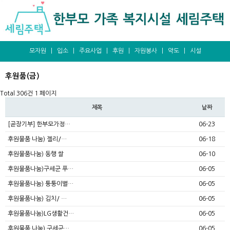
모자원
|
입소
|
주요사업
|
후원
|
자원봉사
|
약도
|
시설
후원품(금)
Total 306건
1 페이지
제목
날짜
[곧장기부] 한부모가정…
06-23
후원물품 나눔) 젤리/…
06-18
후원물품나눔) 동행 쌀
06-10
후원물품나눔)구세군 푸…
06-05
후원물품나눔) 퉁퉁이별…
06-05
후원물품나눔) 김치/ …
06-05
후원물품나눔)LG생활건…
06-05
후원물품 나눔) 구세군…
06-05