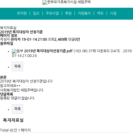
모자원
|
입소
|
주요사업
|
후원
|
자원봉사
|
약도
|
시설
복지자료실
2019년 복지대상자 선정기준
페이지 정보
작성자
관리자
19-01-14 21:00
조회
2,469회
댓글
0건
첨부파일
2019년 복지대상자선정기준.pdf
(163.0K)
37회 다운로드
DATE : 2019-
01-14 21:00:24
목록
본문
2019년 복지대상자 선정기준입니다
참고하세요**
사회복지법인 세림주택입니다
댓글목록
등록된 댓글이 없습니다.
목록
복지자료실
Total 42건
1 페이지