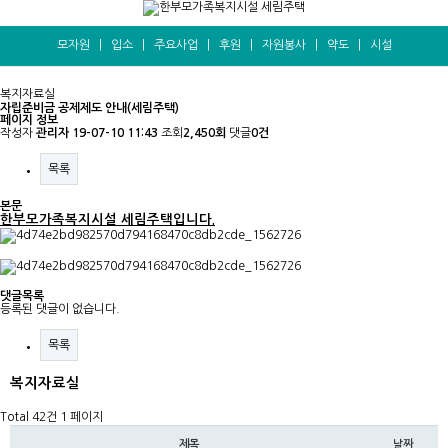
모자원
|
입소
|
주요사업
|
후원
|
자원봉사
|
약도
|
시설
복지자료실
자립준비금 공제제도 안내(세림주택)
페이지 정보
작성자
관리자
19-07-10 11:43
조회
2,450회
댓글
0건
목록
본문
한부모가족복지시설 세림주택입니다.
댓글목록
등록된 댓글이 없습니다.
목록
복지자료실
Total 42건
1 페이지
제목
날짜