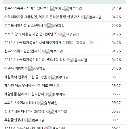
한부모가족복지서비스 안내책자
04-19
사회취약계층 요금감면, 복지로 온라인 통합 신청 개시
04-26
한부모생활시설 입소신청서
04-26
스포츠 강좌 이용권 사업 안내(매년초)
04-26
2018년 한부모가족복지시설 입주자에게 지원되는 항목별…
04-26
한부모가족지원법(법제처)
04-26
2018년 한부모가족선정기준 변동사항 정리
04-26
식중독 예방법
04-30
세림주택 입주자 모집 공고(안)
06-11
폐가전 제품 무상방문수거 제도 안내
06-27
재활용품 분리수거 길라잡이
06-27
소화기 사용법(동영상)
06-27
심폐소생술 따라하기(동영상)
06-27
후원금신청서
08-31
2018년 아동수당 사업 안내
09-11