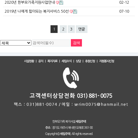
2020년 한부모가족지원사업안내
02-12
2019년 나에게 힘이되는 복지서비스 50선
07-10
1
2
3
맨끝
시설현황
|
공지
|
복지자료
|
세림소식
|
상담
|
후원신청
|
자원봉사신청
한부모가족 복지서설
세림주택
경기도 여주시 북내면 도예로 361-38
주소 :
Copyright ©
All rights reserved.
세림주택.