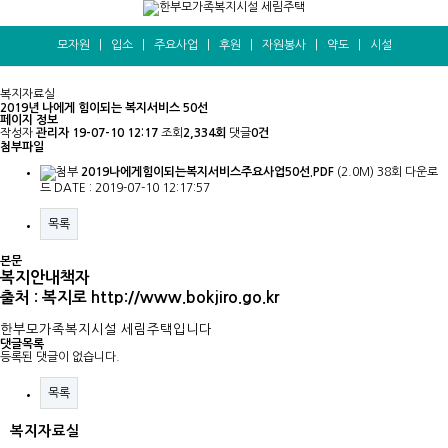
모자원
|
입소
|
주요사업
|
후원
|
자원봉사
|
약도
|
시설
복지자료실
2019년 나에게 힘이되는 복지서비스 50선
페이지 정보
작성자
관리자
19-07-10 12:17
조회
2,334회
댓글
0건
첨부파일
2019나에게힘이되는복지서비스주요사업50선.PDF
(2.0M)
38회 다운로
드
DATE : 2019-07-10 12:17:57
목록
본문
복지안내책자
출처 : 복지로
http://www.bokjiro.go.kr
한부모가족복지시설 세림주택입니다
댓글목록
등록된 댓글이 없습니다.
목록
복지자료실