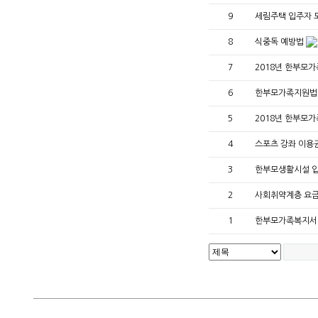
9
세림주택 입주자 
8
식중독 예방법
7
2018년 한부모
6
한부모가족지원법
5
2018년 한부모
4
스포츠 강좌 이용
3
한부모생활시설 
2
사회취약계층 요금
1
한부모가족복지서