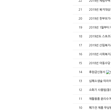
22
2019년 세림주
21
2019년 복지대
20
2019년 한부모
19
2019년 1월부
18
2019년도 스포
17
2019년 산림복
16
2018년 사회복
15
2018년 아동수당
14
후원금신청서
13
심폐소생술 따라하
12
소화기 사용법(동
11
재활용품 분리수
10
폐가전 제품 무상