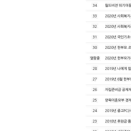
34
월드비젼 위기아
33
2020년 사회복
32
2020년 사회복
31
2020년 국민기
30
2020년 한부모
열람중
2020년 한부모
28
2019년 나에게 
27
2019년 6월 
26
자립준비금 공제제
25
양육미혼모부 경제
24
2019년 중고PC
23
2018년 후원금·