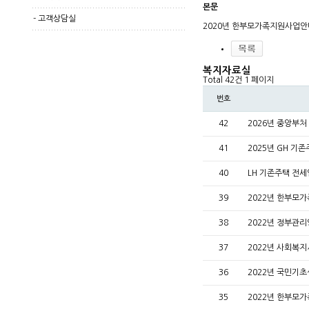
본문
-
고객상담실
2020년 한부모가족지원사업안
복지자료실
Total 42건
1 페이지
번호
42
2026년 중앙부
41
2025년 GH 기
40
LH 기존주택 전세
39
2022년 한부모
38
2022년 정부관
37
2022년 사회복
36
2022년 국민기
35
2022년 한부모